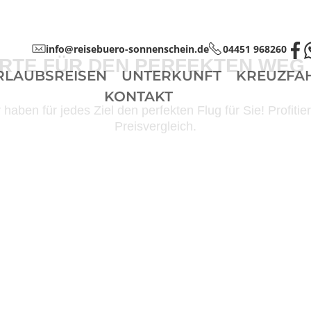
info@reisebuero-sonnenschein.de
04451 968260
ERTE FÜR DEN PERFEKTEN WEG 
RLAUBSREISEN
UNTERKUNFT
KREUZFA
KONTAKT
 haben für jedes Ziel den perfekten Flug für Sie! Profitie
Preisvergleich.