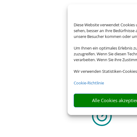
Diese Website verwendet Cookies u
sehen, besser an Ihre Bedürfnisse
unsere Besucher kommen oder um u
Um diesen Inhalt darzust
Um Ihnen ein optimales Erlebnis z
zuzugreifen. Wenn Sie diesen Tech
verarbeiten. Wenn Sie ihre Zusti
Wir verwenden Statistiken-Cookies
Die Abwicklung der Buchu
Cookie-Richtlinie
Alle Cookies akzeptie