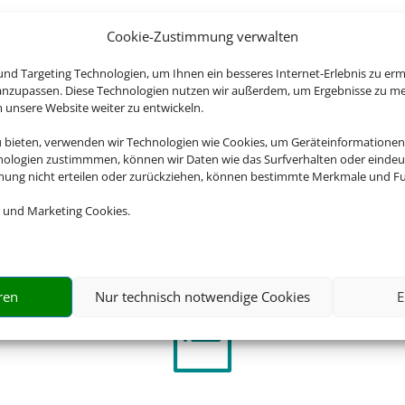
Cookie-Zustimmung verwalten
nd Targeting Technologien, um Ihnen ein besseres Internet-Erlebnis zu erm
 anzupassen. Diese Technologien nutzen wir außerdem, um Ergebnisse zu m
Wir brauchen Ihre Einwilligung
nsere Website weiter zu entwickeln.
ellen, aktivieren Sie bitte die Cookies. Es werden ggf. personenbe
u bieten, verwenden wir Technologien wie Cookies, um Geräteinformationen
nologien zustimmmen, können wir Daten wie das Surfverhalten oder eindeut
mmung nicht erteilen oder zurückziehen, können bestimmte Merkmale und Fu
Cookies akzeptieren
 und Marketing Cookies.
ng übernimmt Schmetterling International GmbH & Co.KG im Auftr
ren
Nur technisch notwendige Cookies
E