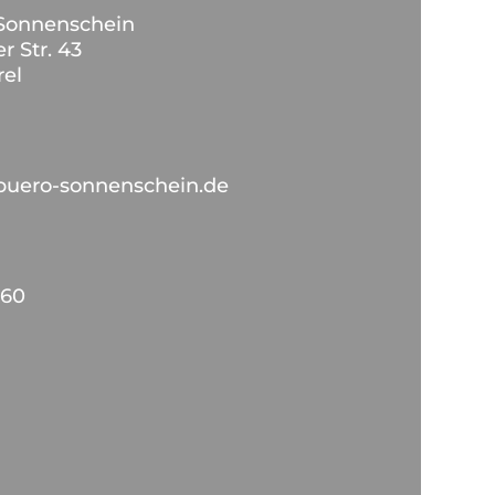
Sonnenschein
r Str. 43
rel
buero-sonnenschein.de
260