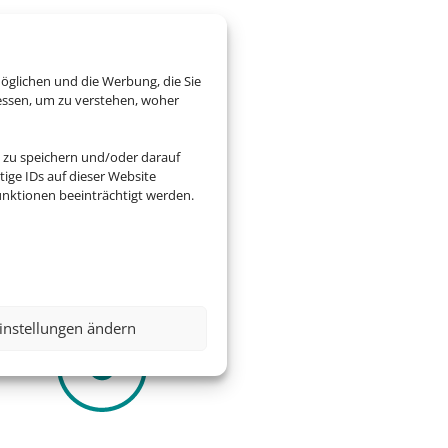
öglichen und die Werbung, die Sie
essen, um zu verstehen, woher
zogene Daten verarbeitet.
 zu speichern und/oder darauf
ige IDs auf dieser Website
nktionen beeinträchtigt werden.
ag des Webseiteninhabers.
instellungen ändern