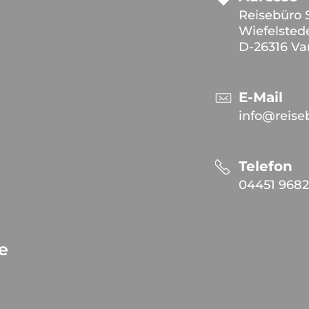
Reisebüro 
Wiefelstede
D-26316 Va
E-Mail
info@reise
Telefon
04451 968
ce